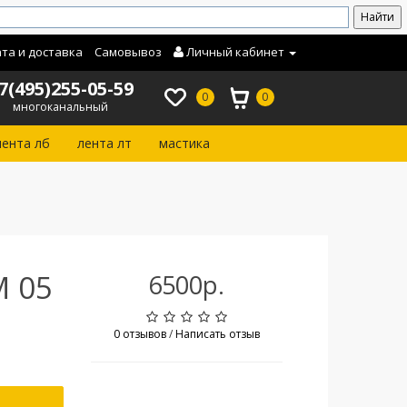
та и доставка
Самовывоз
Личный кабинет
7(495)255-05-59
0
0
многоканальный
лента лб
лента лт
мастика
М 05
6500р.
0 отзывов
/
Написать отзыв