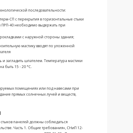
ехнологической последовательности:
ерм-СП с перекрытия в горизонтальные стыки
и ПРП-40 необходимо выдержать при
рокладками с наружной стороны здания;
роительную мастику вводят по уложенной
пателя
ь и загладить шпателем. Температура мастики
 быть 15 - 20 °С.
лируемых помещениях или под навесами при
дание прямых солнечных лучей и веществ,
и
 стыков панелей должны соблюдаться
льстве. Часть 1. Общие требования», СНиП 12-