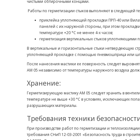
чистыми обтирочными концами.
Работы по герметизации стыков выполняют в следующей т
приклейка уплотняющей прокладки ПРП-40 или Вилат
панелей с их наружной стороны, при этом прокладк
температуре +20 °С не менее 4-х часов;
герметизация вертикальных стыков уплотняющими п
В вертикальные и горизонтальные стыки нетвердеющую ст
уплотняющей прокладке с помощью пневмошприца или ш
После нанесения мастики ее поверхность следует выровнят
АМ 05 независимо от температуры наружного воздуха должна
Хранение:
Герметизирующую мастику АМ 05 следует хранить в венти
температуре не выше +30 °С в условиях, исключающих попа
разрушающих материалы.
Требования техники безопасност
При производстве работ по герметизации и теплоизоляции
требования СНиП 12-03-2001 «Безопасность труда в строите