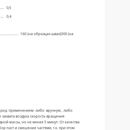
...
0,5
...
0,4
............
160 (на образцах-швах)300 (на
еред применением либо вручную, либо
 захвата воздуха скорость вращения
ной массы, но не менее 5 минут. От качества
ор паст и смешение частями, т.к. при этом