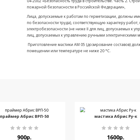
04-2002 «Безопасность труда в строительстве. Часть 2. Стр
пожарной безопасности в Российской Федерации»,
Лица, допускаемые к работам по герметизации, должны им
по безопасности труда), соответствующую характеру работ
электробезопасности (не ниже II для лиц, допускаемых к 
лиц, допускаемых к управлению ручными электрическими 
Приготовление мастики АМ 05 (дозирование составов) до
помещении или температуре не ниже 20 °С.
праймер Абрис ВРП-50
мастика Абрис Ру-к
900р.
1600р.