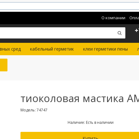
О компании
Опла
+
вных сред
кабельный герметик
клеи герметики пены
тиоколовая мастика А
Модель: 74747
Наличие: Есть в наличии
Купить