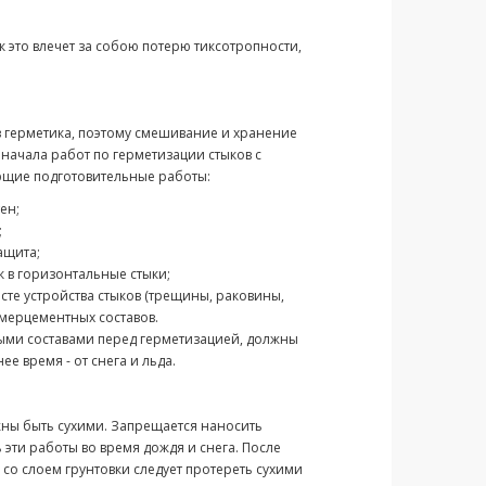
 это влечет за собою потерю тиксотропности,
 герметика, поэтому смешивание и хранение
начала работ по герметизации стыков с
щие подготовительные работы:
ен;
;
ащита;
 в горизонтальные стыки;
те устройства стыков (трещины, раковины,
мерцементных составов.
ными составами перед герметизацией, должны
е время - от снега и льда.
жны быть сухими. Запрещается наносить
 эти работы во время дождя и снега. После
 со слоем грунтовки следует протереть сухими