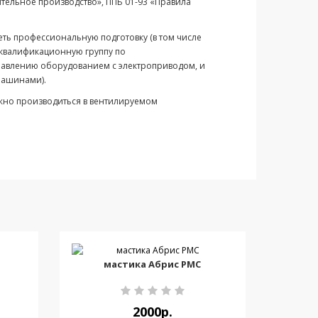
оительное производство», ППБ 01-93 «Правила
еть профессиональную подготовку (в том числе
, квалификационную группу по
управлению оборудованием с электроприводом, и
машинами).
лжно производиться в вентилируемом
мастика Абрис РМС
2000р.