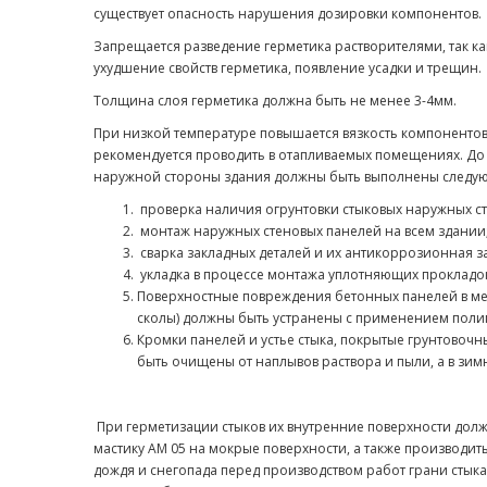
существует опасность нарушения дозировки компонентов.
Запрещается разведение герметика растворителями, так как
ухудшение свойств герметика, появление усадки и трещин.
Толщина слоя герметика должна быть не менее 3-4мм.
При низкой температуре повышается вязкость компонентов
рекомендуется проводить в отапливаемых помещениях. До 
наружной стороны здания должны быть выполнены следую
проверка наличия огрунтовки стыковых наружных ст
монтаж наружных стеновых панелей на всем здании
сварка закладных деталей и их антикоррозионная з
укладка в процессе монтажа уплотняющих прокладок
Поверхностные повреждения бетонных панелей в мес
сколы) должны быть устранены с применением поли
Кромки панелей и устье стыка, покрытые грунтовоч
быть очищены от наплывов раствора и пыли, а в зимне
При герметизации стыков их внутренние поверхности дол
мастику АМ 05 на мокрые поверхности, а также производить
дождя и снегопада перед производством работ грани стыка