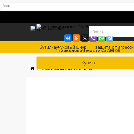
бутилкаучуковый шнур
защита от агресси
тиоколовая мастика АМ 05
Купить
тиоколовая мастика АМ 05