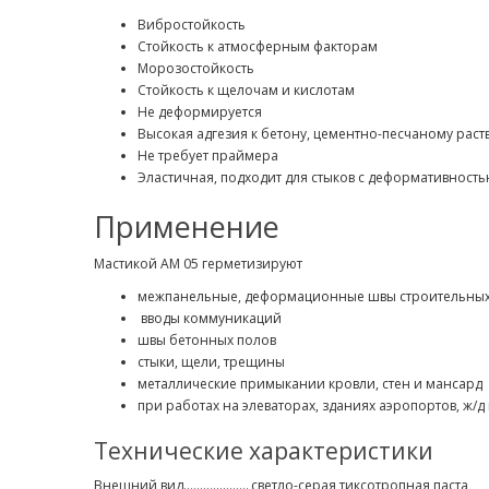
Вибростойкость
Стойкость к атмосферным факторам
Морозостойкость
Стойкость к щелочам и кислотам
Не деформируется
Высокая адгезия к бетону, цементно-песчаному раств
Не требует праймера
Эластичная, подходит для стыков с деформативност
Применение
Мастикой АМ 05 герметизируют
межпанельные, деформационные швы строительных
вводы коммуникаций
швы бетонных полов
стыки, щели, трещины
металлические примыкании кровли, стен и мансард
при работах на элеваторах, зданиях аэропортов, ж/д
Технические характеристики
Внешний вид....................
светло-серая тиксотропная паста