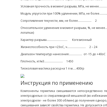
Условная прочность в момент разрыва, МПа, не менее.............
Модуль упругости при 100% удлинении, МПа, не более............
Сопротивление текучести, мм, не более...................
2
Относительное удлинение в момент разрыва, %, не менее............
лопатках)
Характер разрыва.............................
Когезионный
Жизнеспособность при +23оС, ч..........................
2 – 24
Диапазон температур нанесения:..................
от -15 до +40оС
Плотность, кг/м3..........................
1450
Тиоколовая мастика расход на 1 п м.....400гр
Инструкция по применению
Компоненты герметика смешиваются непосредственно п
электродрелью со спиралевидной мешалкой (во избежание
электродрели - не более 300 об/мин) до получения однород
смешивания зависят свойства герметика. Не допускается отб