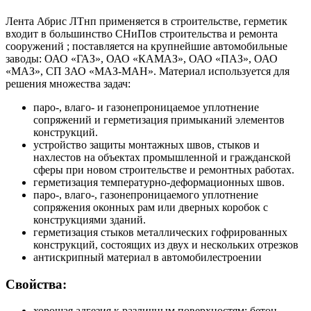
Лента Абрис ЛТнп применяется в строительстве, герметик
входит в большинство СНиПов строительства и ремонта
сооружений ; поставляется на крупнейшие автомобильные
заводы: ОАО «ГАЗ», ОАО «КАМАЗ», ОАО «ПАЗ», ОАО
«МАЗ», СП ЗАО «МАЗ-МАН». Материал используется для
решения множества задач:
паро-, влаго- и газонепроницаемое уплотнение
сопряжений и герметизация примыканий элементов
конструкций.
устройство защиты монтажных швов, стыков и
нахлестов на объектах промышленной и гражданской
сферы при новом строительстве и ремонтных работах.
герметизация температурно-деформационных швов.
паро-, влаго-, газонепроницаемого уплотнение
сопряжения оконных рам или дверных коробок с
конструкциями зданий.
герметизация стыков металлических гофрированных
конструкций, состоящих из двух и нескольких отрезков
антискрипный материал в автомобилестроении
Свойства:
хорошая адгезия к различным поверхностям: бетон,